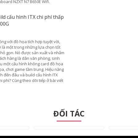
được áp dụng trong chương trình.
card Intel: ARC A750
24/04/2023
Hàng chục năm nay, thị trường CPU và GPU cho máy tính
cá nhân luôn ở trong tình trạng chỉ có hai đối thủ cạnh
tranh. Trong khi thị trường CPU là cuộc chiến giữa Intel v
AMD thì GPU là sân chơi riêng của AMD và NVIDIA. Tiếp
bước AMD, Intel gần đây đã quyết định lấn sân sang cả th
trường GPU rời, tạo thành thế chân kiềng cạnh tranh với
NVIDIA và AMD bằng dòng sản phẩm Intel Arc của mình.
ĐỐI TÁC