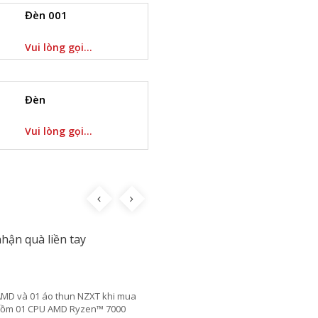
Đèn 001
Vui lòng gọi...
Đèn
Vui lòng gọi...
We
CTKM Tặng game STAR WARS JEDI:
SURVIVOR™
24/04/2023
Nhận tựa game đình đám STAR WARS JEDI: SURVIVOR™
ngay từ hôm nay bằng việc sở hữu một CPU AMD Ryzen