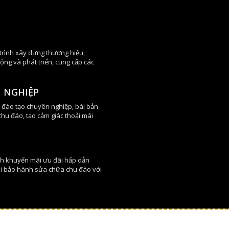
T
We
 trình xây dựng thương hiệu,
động và phát triển, cung cấp các
 NGHIỆP
 đào tạo chuyên nghiệp, bài bản
chu đáo, tạo cảm giác thoải mái
nh khuyến mãi ưu đãi hấp dẫn
ãi bảo hành sửa chữa chu đáo với