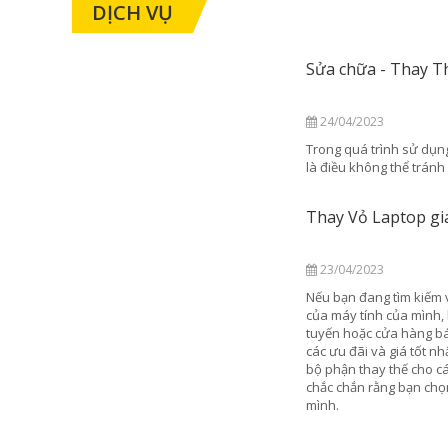
DỊCH VỤ
 chữa - Thay Thế Linh Kiện Laptop
/04/2023
 quá trình sử dụng laptop thì việc hư hỏng linh kiện
ều không thể tránh khỏi
y Vỏ Laptop giá rẻ
/04/2023
ạn đang tìm kiếm vỏ laptop giá tốt để thay thế vỏ cũ
máy tính của mình, hãy tham khảo các cửa hàng trực
 hoặc cửa hàng bán linh kiện máy tính để tìm kiếm
u đãi và giá tốt nhất. Nhiều cửa hàng sẽ cung cấp các
hận thay thế cho các dòng laptop khác nhau, và hãy
 chắn rằng bạn chọn vỏ phù hợp với máy tính của
.