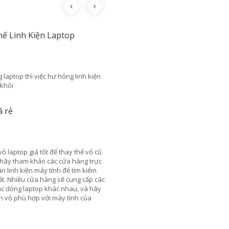
T
We
Thay bàn phím laptop tp.HCM lấy liền
23/04/2023
Bạn được bạn bè và người thân giới thiệu cho rất nhiều c
sở khác nhau nhưng bạn vẫn chưa chọn được nơi nào?
Vậy thì còn chờ đợi gì nữa mà không nhanh chóng tham
khảo bài viết dưới đây ngay. Bài viết này chắc chắn sẽ
mang đến cho bạn những gợi ý tuyệt vời.
Sửa laptop tốt nhất TPHCM lấy liền giá rẻ
23/04/2023
Chúng tôi là đội ngũ sửa chữa laptop chuyên nghiệp, luô
luôn uy tín trong công việc và luôn dành mức giá rẻ nhất 
thể cho khách hàng khi đến trung tâm.