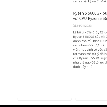
es bất kỳ và 01 Mainboard NZXT N7 B650E Wifi.
n 5 5600G - build cấu hình ITX chi phí thấp
 CPU Ryzen 5 5600G
/04/2023
 vi xử lý 6 lõi, 12 luồng với đồ họa tích hợp tuyệt vời,
n 5 5600G của AMD là một trong những lựa chọn tốt
 cho cấu hình ITX nhỏ gọn. Nó được sản xuất và nhắm
nhóm đối tượng khách hàng là dân văn phòng, sinh
, học sinh có yêu cầu một cấu hình không card đồ họa
ạnh mẽ, xử lý đồ họa, chơi game tầm trung. Hiệu năng
Ryzen 5 5600G mạnh đến đâu và build cấu hình ITX
hế nào để tối ưu chi phí? Cùng theo dõi tiếp ở bài viết
 đây nhé.