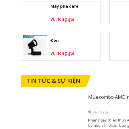
Máy pha cafe
Vui lòng gọi...
Đèn
Vui lòng gọi...
TIN TỨC & SỰ KIỆN
 combo AMD nhận quà liền tay
/04/2023
 ngay 01 áo thun AMD và 01 áo thun NZXT khi mua
o sản phẩm bao gồm 01 CPU AMD Ryzen™ 7000