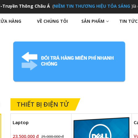
yền Thông
Châu Á
(
NIỀM TIN THƯƠNG HIỆU TỎA SÁNG
)là đơn 
CỬA HÀNG
VỀ CHÚNG TÔI
SẢN PHẨM
TIN TỨC
THIẾT BỊ ĐIỆN TỬ
Laptop
C
Đèn
Vu
23.500.000 ₫
25.000.000 ₫
Vui lòng gọi...